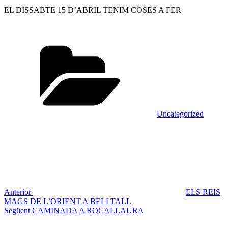
EL DISSABTE 15 D’ABRIL TENIM COSES A FER
Categories
Uncategorized
Navegació
Entrada
anterior
d'entrades
Anterior
ELS REIS
MAGS DE L’ORIENT A BELLTALL
Entrada
Següent
CAMINADA A ROCALLAURA
següent