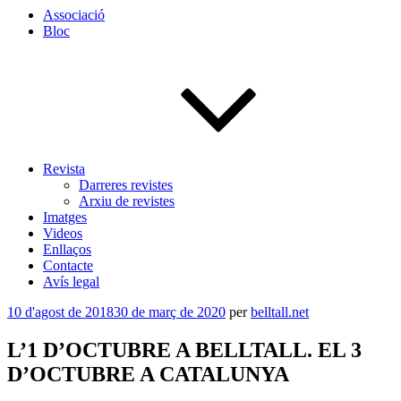
Associació
Bloc
Revista
Darreres revistes
Arxiu de revistes
Imatges
Videos
Enllaços
Contacte
Avís legal
Publicat
10 d'agost de 2018
30 de març de 2020
per
belltall.net
a
L’1 D’OCTUBRE A BELLTALL. EL 3
D’OCTUBRE A CATALUNYA